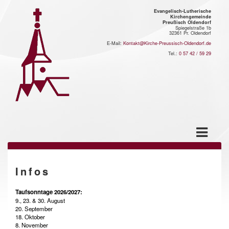
Evangelisch-Lutherische
Kirchengemeinde
Preußisch Oldendorf
Spiegelstraße 1b
32361 Pr. Oldendorf
E-Mail:
Kontakt@Kirche-Preussisch-Oldendorf.de
Tel.:
0 57 42 / 59 29
Infos
Taufsonntage 2026/2027:
9., 23. & 30. August
20. September
18. Oktober
8. November